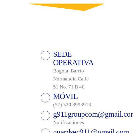
SEDE
OPERATIVA
Bogotá, Barrio
Normandía Calle
51 No. 71 B 40
MÓVIL
(57) 320 8993913
g911groupcom@gmail.co
Notificaciones
guardsec911@gmail.com