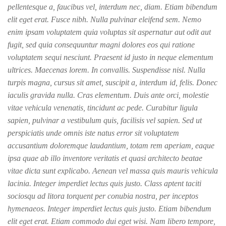
pellentesque a, faucibus vel, interdum nec, diam. Etiam bibendum
elit eget erat. Fusce nibh. Nulla pulvinar eleifend sem. Nemo
enim ipsam voluptatem quia voluptas sit aspernatur aut odit aut
fugit, sed quia consequuntur magni dolores eos qui ratione
voluptatem sequi nesciunt. Praesent id justo in neque elementum
ultrices. Maecenas lorem. In convallis. Suspendisse nisl. Nulla
turpis magna, cursus sit amet, suscipit a, interdum id, felis. Donec
iaculis gravida nulla. Cras elementum. Duis ante orci, molestie
vitae vehicula venenatis, tincidunt ac pede. Curabitur ligula
sapien, pulvinar a vestibulum quis, facilisis vel sapien. Sed ut
perspiciatis unde omnis iste natus error sit voluptatem
accusantium doloremque laudantium, totam rem aperiam, eaque
ipsa quae ab illo inventore veritatis et quasi architecto beatae
vitae dicta sunt explicabo. Aenean vel massa quis mauris vehicula
lacinia. Integer imperdiet lectus quis justo. Class aptent taciti
sociosqu ad litora torquent per conubia nostra, per inceptos
hymenaeos. Integer imperdiet lectus quis justo. Etiam bibendum
elit eget erat. Etiam commodo dui eget wisi. Nam libero tempore,