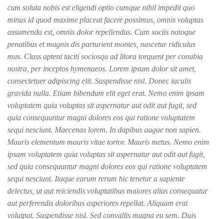
cum soluta nobis est eligendi optio cumque nihil impedit quo
minus id quod maxime placeat facere possimus, omnis voluptas
assumenda est, omnis dolor repellendus. Cum sociis natoque
penatibus et magnis dis parturient montes, nascetur ridiculus
mus. Class aptent taciti sociosqu ad litora torquent per conubia
nostra, per inceptos hymenaeos. Lorem ipsum dolor sit amet,
consectetuer adipiscing elit. Suspendisse nisl. Donec iaculis
gravida nulla. Etiam bibendum elit eget erat. Nemo enim ipsam
voluptatem quia voluptas sit aspernatur aut odit aut fugit, sed
quia consequuntur magni dolores eos qui ratione voluptatem
sequi nesciunt. Maecenas lorem. In dapibus augue non sapien.
Mauris elementum mauris vitae tortor. Mauris metus. Nemo enim
ipsam voluptatem quia voluptas sit aspernatur aut odit aut fugit,
sed quia consequuntur magni dolores eos qui ratione voluptatem
sequi nesciunt. Itaque earum rerum hic tenetur a sapiente
delectus, ut aut reiciendis voluptatibus maiores alias consequatur
aut perferendis doloribus asperiores repellat. Aliquam erat
volutpat. Suspendisse nisl. Sed convallis magna eu sem. Duis