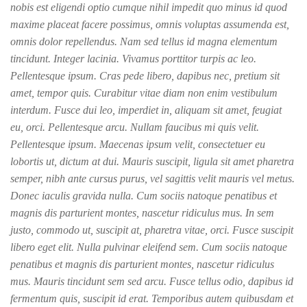
nobis est eligendi optio cumque nihil impedit quo minus id quod
maxime placeat facere possimus, omnis voluptas assumenda est,
omnis dolor repellendus. Nam sed tellus id magna elementum
tincidunt. Integer lacinia. Vivamus porttitor turpis ac leo.
Pellentesque ipsum. Cras pede libero, dapibus nec, pretium sit
amet, tempor quis. Curabitur vitae diam non enim vestibulum
interdum. Fusce dui leo, imperdiet in, aliquam sit amet, feugiat
eu, orci. Pellentesque arcu. Nullam faucibus mi quis velit.
Pellentesque ipsum. Maecenas ipsum velit, consectetuer eu
lobortis ut, dictum at dui. Mauris suscipit, ligula sit amet pharetra
semper, nibh ante cursus purus, vel sagittis velit mauris vel metus.
Donec iaculis gravida nulla. Cum sociis natoque penatibus et
magnis dis parturient montes, nascetur ridiculus mus. In sem
justo, commodo ut, suscipit at, pharetra vitae, orci. Fusce suscipit
libero eget elit. Nulla pulvinar eleifend sem. Cum sociis natoque
penatibus et magnis dis parturient montes, nascetur ridiculus
mus. Mauris tincidunt sem sed arcu. Fusce tellus odio, dapibus id
fermentum quis, suscipit id erat. Temporibus autem quibusdam et