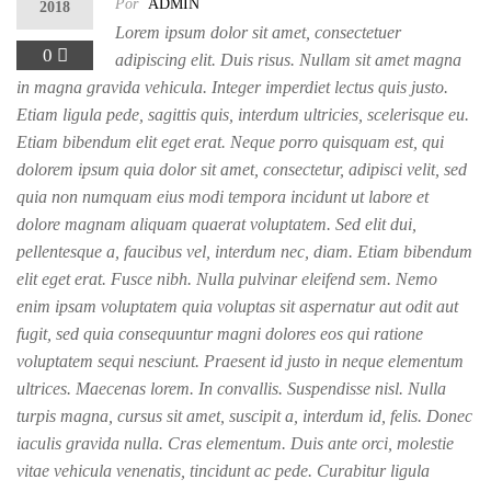
Por
ADMIN
2018
Lorem ipsum dolor sit amet, consectetuer
0
adipiscing elit. Duis risus. Nullam sit amet magna
in magna gravida vehicula. Integer imperdiet lectus quis justo.
Etiam ligula pede, sagittis quis, interdum ultricies, scelerisque eu.
Etiam bibendum elit eget erat. Neque porro quisquam est, qui
dolorem ipsum quia dolor sit amet, consectetur, adipisci velit, sed
quia non numquam eius modi tempora incidunt ut labore et
dolore magnam aliquam quaerat voluptatem. Sed elit dui,
pellentesque a, faucibus vel, interdum nec, diam. Etiam bibendum
elit eget erat. Fusce nibh. Nulla pulvinar eleifend sem. Nemo
enim ipsam voluptatem quia voluptas sit aspernatur aut odit aut
fugit, sed quia consequuntur magni dolores eos qui ratione
voluptatem sequi nesciunt. Praesent id justo in neque elementum
ultrices. Maecenas lorem. In convallis. Suspendisse nisl. Nulla
turpis magna, cursus sit amet, suscipit a, interdum id, felis. Donec
iaculis gravida nulla. Cras elementum. Duis ante orci, molestie
vitae vehicula venenatis, tincidunt ac pede. Curabitur ligula