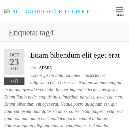
LA CALIDAD
G911 –
MENÚ
ES NUESTRO
COMPROMISO
GUARD
Etiqueta:
tag4
SECURI
GROUP
Etiam bibendum elit eget erat
OCT
23
Por
ADMIN
2018
Lorem ipsum dolor sit amet, consectetuer
0
adipiscing elit. Duis risus. Nullam sit amet magna
in magna gravida vehicula. Integer imperdiet lectus quis justo.
Etiam ligula pede, sagittis quis, interdum ultricies, scelerisque eu.
Etiam bibendum elit eget erat. Neque porro quisquam est, qui
dolorem ipsum quia dolor sit amet, consectetur, adipisci velit, sed
quia non numquam eius modi tempora incidunt ut labore et
dolore magnam aliquam quaerat voluptatem. Sed elit dui,