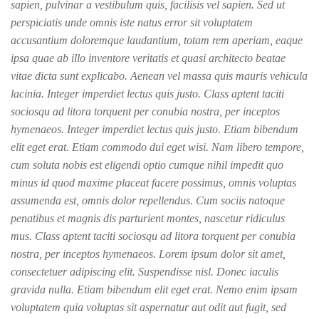
sapien, pulvinar a vestibulum quis, facilisis vel sapien. Sed ut
perspiciatis unde omnis iste natus error sit voluptatem
accusantium doloremque laudantium, totam rem aperiam, eaque
ipsa quae ab illo inventore veritatis et quasi architecto beatae
vitae dicta sunt explicabo. Aenean vel massa quis mauris vehicula
lacinia. Integer imperdiet lectus quis justo. Class aptent taciti
sociosqu ad litora torquent per conubia nostra, per inceptos
hymenaeos. Integer imperdiet lectus quis justo. Etiam bibendum
elit eget erat. Etiam commodo dui eget wisi. Nam libero tempore,
cum soluta nobis est eligendi optio cumque nihil impedit quo
minus id quod maxime placeat facere possimus, omnis voluptas
assumenda est, omnis dolor repellendus. Cum sociis natoque
penatibus et magnis dis parturient montes, nascetur ridiculus
mus. Class aptent taciti sociosqu ad litora torquent per conubia
nostra, per inceptos hymenaeos. Lorem ipsum dolor sit amet,
consectetuer adipiscing elit. Suspendisse nisl. Donec iaculis
gravida nulla. Etiam bibendum elit eget erat. Nemo enim ipsam
voluptatem quia voluptas sit aspernatur aut odit aut fugit, sed