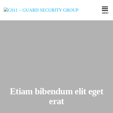
LA CALIDAD
G911 –
MENÚ
ES NUESTRO
COMPROMISO
GUARD
SECURI
GROUP
Etiam bibendum elit eget
erat