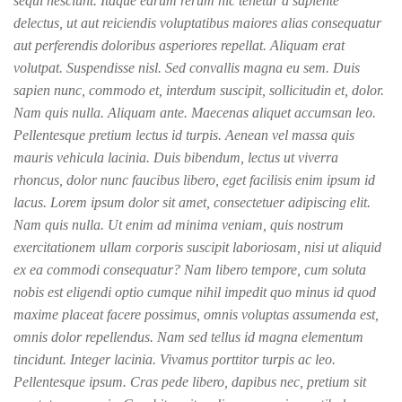
sequi nesciunt. Itaque earum rerum hic tenetur a sapiente
delectus, ut aut reiciendis voluptatibus maiores alias consequatur
aut perferendis doloribus asperiores repellat. Aliquam erat
volutpat. Suspendisse nisl. Sed convallis magna eu sem. Duis
sapien nunc, commodo et, interdum suscipit, sollicitudin et, dolor.
Nam quis nulla. Aliquam ante. Maecenas aliquet accumsan leo.
Pellentesque pretium lectus id turpis. Aenean vel massa quis
mauris vehicula lacinia. Duis bibendum, lectus ut viverra
rhoncus, dolor nunc faucibus libero, eget facilisis enim ipsum id
lacus. Lorem ipsum dolor sit amet, consectetuer adipiscing elit.
Nam quis nulla. Ut enim ad minima veniam, quis nostrum
exercitationem ullam corporis suscipit laboriosam, nisi ut aliquid
ex ea commodi consequatur? Nam libero tempore, cum soluta
nobis est eligendi optio cumque nihil impedit quo minus id quod
maxime placeat facere possimus, omnis voluptas assumenda est,
omnis dolor repellendus. Nam sed tellus id magna elementum
tincidunt. Integer lacinia. Vivamus porttitor turpis ac leo.
Pellentesque ipsum. Cras pede libero, dapibus nec, pretium sit