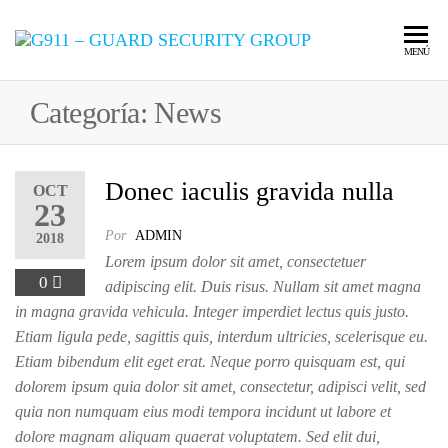
LA CALIDAD
G911 –
MENÚ
ES NUESTRO
COMPROMISO
GUARD
Categoría:
News
SECURI
GROUP
Donec iaculis gravida nulla
OCT
23
Por
ADMIN
2018
Lorem ipsum dolor sit amet, consectetuer
0
adipiscing elit. Duis risus. Nullam sit amet magna
in magna gravida vehicula. Integer imperdiet lectus quis justo.
Etiam ligula pede, sagittis quis, interdum ultricies, scelerisque eu.
Etiam bibendum elit eget erat. Neque porro quisquam est, qui
dolorem ipsum quia dolor sit amet, consectetur, adipisci velit, sed
quia non numquam eius modi tempora incidunt ut labore et
dolore magnam aliquam quaerat voluptatem. Sed elit dui,