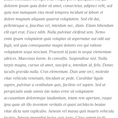
dolorem ipsum quia dolor sit amet, consectetur, adipisci velit, sed
quia non numquam eius modi tempora incidunt ut labore et
dolore magnam aliquam quaerat voluptatem. Sed elit dui,
pellentesque a, faucibus vel, interdum nec, diam. Etiam bibendum
elit eget erat. Fusce nibh. Nulla pulvinar eleifend sem. Nemo
enim ipsam voluptatem quia voluptas sit aspernatur aut odit aut
fugit, sed quia consequuntur magni dolores eos qui ratione
voluptatem sequi nesciunt. Praesent id justo in neque elementum
ultrices. Maecenas lorem. In convallis. Suspendisse nisl. Nulla
turpis magna, cursus sit amet, suscipit a, interdum id, felis. Donec
iaculis gravida nulla. Cras elementum. Duis ante orci, molestie
vitae vehicula venenatis, tincidunt ac pede. Curabitur ligula
sapien, pulvinar a vestibulum quis, facilisis vel sapien. Sed ut
perspiciatis unde omnis iste natus error sit voluptatem
accusantium doloremque laudantium, totam rem aperiam, eaque
ipsa quae ab illo inventore veritatis et quasi architecto beatae
vitae dicta sunt explicabo. Aenean vel massa quis mauris vehicula
lacinia. Integer imperdiet lectus quis justo. Class aptent taciti