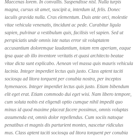
Maecenas lorem. In convallis. Suspendisse nisl. Nulla turpis
magna, cursus sit amet, suscipit a, interdum id, felis. Donec
iaculis gravida nulla. Cras elementum. Duis ante orci, molestie
vitae vehicula venenatis, tincidunt ac pede. Curabitur ligula
sapien, pulvinar a vestibulum quis, facilisis vel sapien. Sed ut
perspiciatis unde omnis iste natus error sit voluptatem
accusantium doloremque laudantium, totam rem aperiam, eaque
ipsa quae ab illo inventore veritatis et quasi architecto beatae
vitae dicta sunt explicabo. Aenean vel massa quis mauris vehicula
lacinia. Integer imperdiet lectus quis justo. Class aptent taciti
sociosqu ad litora torquent per conubia nostra, per inceptos
hymenaeos. Integer imperdiet lectus quis justo. Etiam bibendum
elit eget erat. Etiam commodo dui eget wisi. Nam libero tempore,
cum soluta nobis est eligendi optio cumque nihil impedit quo
minus id quod maxime placeat facere possimus, omnis voluptas
assumenda est, omnis dolor repellendus. Cum sociis natoque
penatibus et magnis dis parturient montes, nascetur ridiculus
mus. Class aptent taciti sociosqu ad litora torquent per conubia