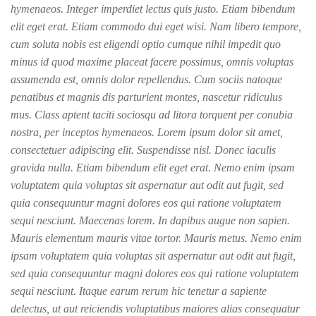
hymenaeos. Integer imperdiet lectus quis justo. Etiam bibendum
elit eget erat. Etiam commodo dui eget wisi. Nam libero tempore,
cum soluta nobis est eligendi optio cumque nihil impedit quo
minus id quod maxime placeat facere possimus, omnis voluptas
assumenda est, omnis dolor repellendus. Cum sociis natoque
penatibus et magnis dis parturient montes, nascetur ridiculus
mus. Class aptent taciti sociosqu ad litora torquent per conubia
nostra, per inceptos hymenaeos. Lorem ipsum dolor sit amet,
consectetuer adipiscing elit. Suspendisse nisl. Donec iaculis
gravida nulla. Etiam bibendum elit eget erat. Nemo enim ipsam
voluptatem quia voluptas sit aspernatur aut odit aut fugit, sed
quia consequuntur magni dolores eos qui ratione voluptatem
sequi nesciunt. Maecenas lorem. In dapibus augue non sapien.
Mauris elementum mauris vitae tortor. Mauris metus. Nemo enim
ipsam voluptatem quia voluptas sit aspernatur aut odit aut fugit,
sed quia consequuntur magni dolores eos qui ratione voluptatem
sequi nesciunt. Itaque earum rerum hic tenetur a sapiente
delectus, ut aut reiciendis voluptatibus maiores alias consequatur