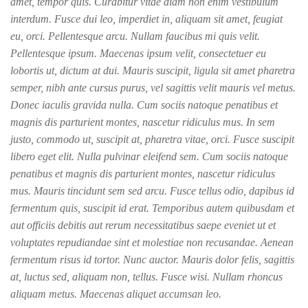
amet, tempor quis. Curabitur vitae diam non enim vestibulum
interdum. Fusce dui leo, imperdiet in, aliquam sit amet, feugiat
eu, orci. Pellentesque arcu. Nullam faucibus mi quis velit.
Pellentesque ipsum. Maecenas ipsum velit, consectetuer eu
lobortis ut, dictum at dui. Mauris suscipit, ligula sit amet pharetra
semper, nibh ante cursus purus, vel sagittis velit mauris vel metus.
Donec iaculis gravida nulla. Cum sociis natoque penatibus et
magnis dis parturient montes, nascetur ridiculus mus. In sem
justo, commodo ut, suscipit at, pharetra vitae, orci. Fusce suscipit
libero eget elit. Nulla pulvinar eleifend sem. Cum sociis natoque
penatibus et magnis dis parturient montes, nascetur ridiculus
mus. Mauris tincidunt sem sed arcu. Fusce tellus odio, dapibus id
fermentum quis, suscipit id erat. Temporibus autem quibusdam et
aut officiis debitis aut rerum necessitatibus saepe eveniet ut et
voluptates repudiandae sint et molestiae non recusandae. Aenean
fermentum risus id tortor. Nunc auctor. Mauris dolor felis, sagittis
at, luctus sed, aliquam non, tellus. Fusce wisi. Nullam rhoncus
aliquam metus. Maecenas aliquet accumsan leo.