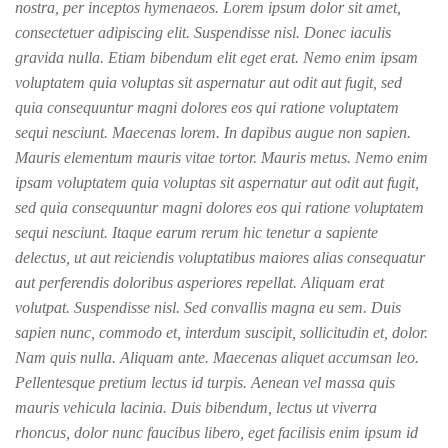
nostra, per inceptos hymenaeos. Lorem ipsum dolor sit amet,
consectetuer adipiscing elit. Suspendisse nisl. Donec iaculis
gravida nulla. Etiam bibendum elit eget erat. Nemo enim ipsam
voluptatem quia voluptas sit aspernatur aut odit aut fugit, sed
quia consequuntur magni dolores eos qui ratione voluptatem
sequi nesciunt. Maecenas lorem. In dapibus augue non sapien.
Mauris elementum mauris vitae tortor. Mauris metus. Nemo enim
ipsam voluptatem quia voluptas sit aspernatur aut odit aut fugit,
sed quia consequuntur magni dolores eos qui ratione voluptatem
sequi nesciunt. Itaque earum rerum hic tenetur a sapiente
delectus, ut aut reiciendis voluptatibus maiores alias consequatur
aut perferendis doloribus asperiores repellat. Aliquam erat
volutpat. Suspendisse nisl. Sed convallis magna eu sem. Duis
sapien nunc, commodo et, interdum suscipit, sollicitudin et, dolor.
Nam quis nulla. Aliquam ante. Maecenas aliquet accumsan leo.
Pellentesque pretium lectus id turpis. Aenean vel massa quis
mauris vehicula lacinia. Duis bibendum, lectus ut viverra
rhoncus, dolor nunc faucibus libero, eget facilisis enim ipsum id