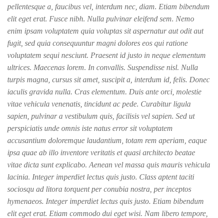
pellentesque a, faucibus vel, interdum nec, diam. Etiam bibendum
elit eget erat. Fusce nibh. Nulla pulvinar eleifend sem. Nemo
enim ipsam voluptatem quia voluptas sit aspernatur aut odit aut
fugit, sed quia consequuntur magni dolores eos qui ratione
voluptatem sequi nesciunt. Praesent id justo in neque elementum
ultrices. Maecenas lorem. In convallis. Suspendisse nisl. Nulla
turpis magna, cursus sit amet, suscipit a, interdum id, felis. Donec
iaculis gravida nulla. Cras elementum. Duis ante orci, molestie
vitae vehicula venenatis, tincidunt ac pede. Curabitur ligula
sapien, pulvinar a vestibulum quis, facilisis vel sapien. Sed ut
perspiciatis unde omnis iste natus error sit voluptatem
accusantium doloremque laudantium, totam rem aperiam, eaque
ipsa quae ab illo inventore veritatis et quasi architecto beatae
vitae dicta sunt explicabo. Aenean vel massa quis mauris vehicula
lacinia. Integer imperdiet lectus quis justo. Class aptent taciti
sociosqu ad litora torquent per conubia nostra, per inceptos
hymenaeos. Integer imperdiet lectus quis justo. Etiam bibendum
elit eget erat. Etiam commodo dui eget wisi. Nam libero tempore,