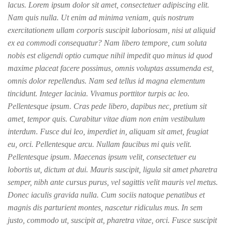
lacus. Lorem ipsum dolor sit amet, consectetuer adipiscing elit.
Nam quis nulla. Ut enim ad minima veniam, quis nostrum
exercitationem ullam corporis suscipit laboriosam, nisi ut aliquid
ex ea commodi consequatur? Nam libero tempore, cum soluta
nobis est eligendi optio cumque nihil impedit quo minus id quod
maxime placeat facere possimus, omnis voluptas assumenda est,
omnis dolor repellendus. Nam sed tellus id magna elementum
tincidunt. Integer lacinia. Vivamus porttitor turpis ac leo.
Pellentesque ipsum. Cras pede libero, dapibus nec, pretium sit
amet, tempor quis. Curabitur vitae diam non enim vestibulum
interdum. Fusce dui leo, imperdiet in, aliquam sit amet, feugiat
eu, orci. Pellentesque arcu. Nullam faucibus mi quis velit.
Pellentesque ipsum. Maecenas ipsum velit, consectetuer eu
lobortis ut, dictum at dui. Mauris suscipit, ligula sit amet pharetra
semper, nibh ante cursus purus, vel sagittis velit mauris vel metus.
Donec iaculis gravida nulla. Cum sociis natoque penatibus et
magnis dis parturient montes, nascetur ridiculus mus. In sem
justo, commodo ut, suscipit at, pharetra vitae, orci. Fusce suscipit