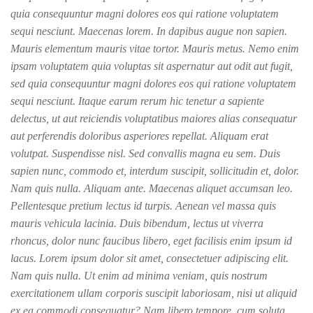
quia consequuntur magni dolores eos qui ratione voluptatem
sequi nesciunt. Maecenas lorem. In dapibus augue non sapien.
Mauris elementum mauris vitae tortor. Mauris metus. Nemo enim
ipsam voluptatem quia voluptas sit aspernatur aut odit aut fugit,
sed quia consequuntur magni dolores eos qui ratione voluptatem
sequi nesciunt. Itaque earum rerum hic tenetur a sapiente
delectus, ut aut reiciendis voluptatibus maiores alias consequatur
aut perferendis doloribus asperiores repellat. Aliquam erat
volutpat. Suspendisse nisl. Sed convallis magna eu sem. Duis
sapien nunc, commodo et, interdum suscipit, sollicitudin et, dolor.
Nam quis nulla. Aliquam ante. Maecenas aliquet accumsan leo.
Pellentesque pretium lectus id turpis. Aenean vel massa quis
mauris vehicula lacinia. Duis bibendum, lectus ut viverra
rhoncus, dolor nunc faucibus libero, eget facilisis enim ipsum id
lacus. Lorem ipsum dolor sit amet, consectetuer adipiscing elit.
Nam quis nulla. Ut enim ad minima veniam, quis nostrum
exercitationem ullam corporis suscipit laboriosam, nisi ut aliquid
ex ea commodi consequatur? Nam libero tempore, cum soluta