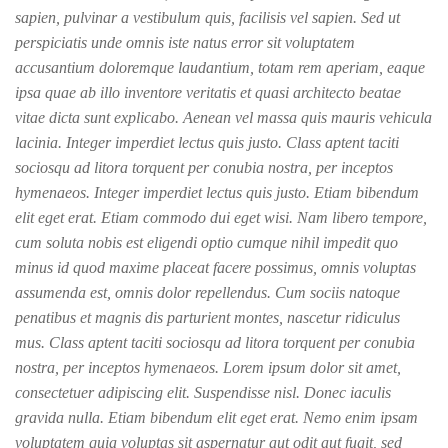
sapien, pulvinar a vestibulum quis, facilisis vel sapien. Sed ut
perspiciatis unde omnis iste natus error sit voluptatem
accusantium doloremque laudantium, totam rem aperiam, eaque
ipsa quae ab illo inventore veritatis et quasi architecto beatae
vitae dicta sunt explicabo. Aenean vel massa quis mauris vehicula
lacinia. Integer imperdiet lectus quis justo. Class aptent taciti
sociosqu ad litora torquent per conubia nostra, per inceptos
hymenaeos. Integer imperdiet lectus quis justo. Etiam bibendum
elit eget erat. Etiam commodo dui eget wisi. Nam libero tempore,
cum soluta nobis est eligendi optio cumque nihil impedit quo
minus id quod maxime placeat facere possimus, omnis voluptas
assumenda est, omnis dolor repellendus. Cum sociis natoque
penatibus et magnis dis parturient montes, nascetur ridiculus
mus. Class aptent taciti sociosqu ad litora torquent per conubia
nostra, per inceptos hymenaeos. Lorem ipsum dolor sit amet,
consectetuer adipiscing elit. Suspendisse nisl. Donec iaculis
gravida nulla. Etiam bibendum elit eget erat. Nemo enim ipsam
voluptatem quia voluptas sit aspernatur aut odit aut fugit, sed