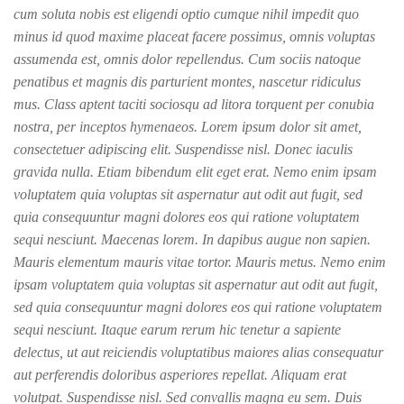
cum soluta nobis est eligendi optio cumque nihil impedit quo
minus id quod maxime placeat facere possimus, omnis voluptas
assumenda est, omnis dolor repellendus. Cum sociis natoque
penatibus et magnis dis parturient montes, nascetur ridiculus
mus. Class aptent taciti sociosqu ad litora torquent per conubia
nostra, per inceptos hymenaeos. Lorem ipsum dolor sit amet,
consectetuer adipiscing elit. Suspendisse nisl. Donec iaculis
gravida nulla. Etiam bibendum elit eget erat. Nemo enim ipsam
voluptatem quia voluptas sit aspernatur aut odit aut fugit, sed
quia consequuntur magni dolores eos qui ratione voluptatem
sequi nesciunt. Maecenas lorem. In dapibus augue non sapien.
Mauris elementum mauris vitae tortor. Mauris metus. Nemo enim
ipsam voluptatem quia voluptas sit aspernatur aut odit aut fugit,
sed quia consequuntur magni dolores eos qui ratione voluptatem
sequi nesciunt. Itaque earum rerum hic tenetur a sapiente
delectus, ut aut reiciendis voluptatibus maiores alias consequatur
aut perferendis doloribus asperiores repellat. Aliquam erat
volutpat. Suspendisse nisl. Sed convallis magna eu sem. Duis