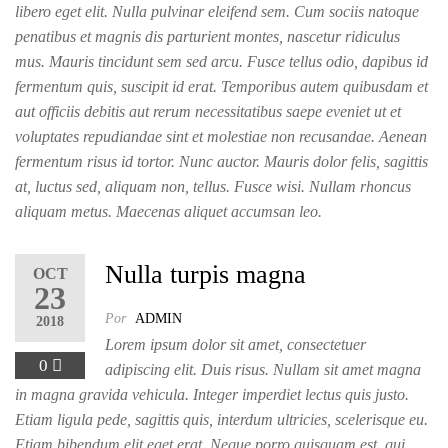
libero eget elit. Nulla pulvinar eleifend sem. Cum sociis natoque
penatibus et magnis dis parturient montes, nascetur ridiculus
mus. Mauris tincidunt sem sed arcu. Fusce tellus odio, dapibus id
fermentum quis, suscipit id erat. Temporibus autem quibusdam et
aut officiis debitis aut rerum necessitatibus saepe eveniet ut et
voluptates repudiandae sint et molestiae non recusandae. Aenean
fermentum risus id tortor. Nunc auctor. Mauris dolor felis, sagittis
at, luctus sed, aliquam non, tellus. Fusce wisi. Nullam rhoncus
aliquam metus. Maecenas aliquet accumsan leo.
Nulla turpis magna
OCT
23
Por
ADMIN
2018
Lorem ipsum dolor sit amet, consectetuer
0
adipiscing elit. Duis risus. Nullam sit amet magna
in magna gravida vehicula. Integer imperdiet lectus quis justo.
Etiam ligula pede, sagittis quis, interdum ultricies, scelerisque eu.
Etiam bibendum elit eget erat. Neque porro quisquam est, qui