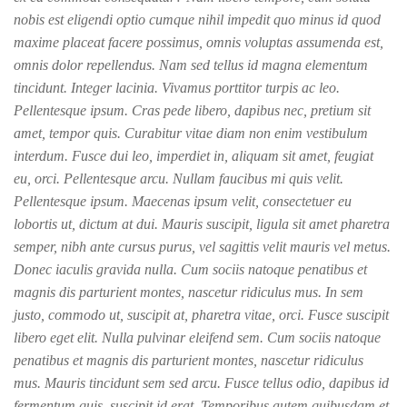
nobis est eligendi optio cumque nihil impedit quo minus id quod
maxime placeat facere possimus, omnis voluptas assumenda est,
omnis dolor repellendus. Nam sed tellus id magna elementum
tincidunt. Integer lacinia. Vivamus porttitor turpis ac leo.
Pellentesque ipsum. Cras pede libero, dapibus nec, pretium sit
amet, tempor quis. Curabitur vitae diam non enim vestibulum
interdum. Fusce dui leo, imperdiet in, aliquam sit amet, feugiat
eu, orci. Pellentesque arcu. Nullam faucibus mi quis velit.
Pellentesque ipsum. Maecenas ipsum velit, consectetuer eu
lobortis ut, dictum at dui. Mauris suscipit, ligula sit amet pharetra
semper, nibh ante cursus purus, vel sagittis velit mauris vel metus.
Donec iaculis gravida nulla. Cum sociis natoque penatibus et
magnis dis parturient montes, nascetur ridiculus mus. In sem
justo, commodo ut, suscipit at, pharetra vitae, orci. Fusce suscipit
libero eget elit. Nulla pulvinar eleifend sem. Cum sociis natoque
penatibus et magnis dis parturient montes, nascetur ridiculus
mus. Mauris tincidunt sem sed arcu. Fusce tellus odio, dapibus id
fermentum quis, suscipit id erat. Temporibus autem quibusdam et