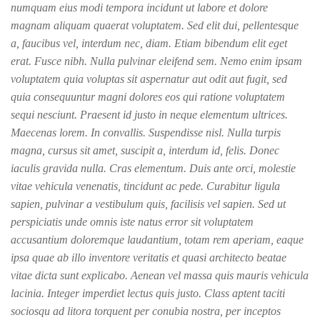
numquam eius modi tempora incidunt ut labore et dolore
magnam aliquam quaerat voluptatem. Sed elit dui, pellentesque
a, faucibus vel, interdum nec, diam. Etiam bibendum elit eget
erat. Fusce nibh. Nulla pulvinar eleifend sem. Nemo enim ipsam
voluptatem quia voluptas sit aspernatur aut odit aut fugit, sed
quia consequuntur magni dolores eos qui ratione voluptatem
sequi nesciunt. Praesent id justo in neque elementum ultrices.
Maecenas lorem. In convallis. Suspendisse nisl. Nulla turpis
magna, cursus sit amet, suscipit a, interdum id, felis. Donec
iaculis gravida nulla. Cras elementum. Duis ante orci, molestie
vitae vehicula venenatis, tincidunt ac pede. Curabitur ligula
sapien, pulvinar a vestibulum quis, facilisis vel sapien. Sed ut
perspiciatis unde omnis iste natus error sit voluptatem
accusantium doloremque laudantium, totam rem aperiam, eaque
ipsa quae ab illo inventore veritatis et quasi architecto beatae
vitae dicta sunt explicabo. Aenean vel massa quis mauris vehicula
lacinia. Integer imperdiet lectus quis justo. Class aptent taciti
sociosqu ad litora torquent per conubia nostra, per inceptos