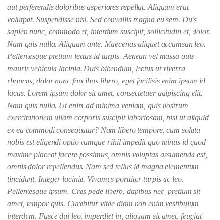
aut perferendis doloribus asperiores repellat. Aliquam erat
volutpat. Suspendisse nisl. Sed convallis magna eu sem. Duis
sapien nunc, commodo et, interdum suscipit, sollicitudin et, dolor.
Nam quis nulla. Aliquam ante. Maecenas aliquet accumsan leo.
Pellentesque pretium lectus id turpis. Aenean vel massa quis
mauris vehicula lacinia. Duis bibendum, lectus ut viverra
rhoncus, dolor nunc faucibus libero, eget facilisis enim ipsum id
lacus. Lorem ipsum dolor sit amet, consectetuer adipiscing elit.
Nam quis nulla. Ut enim ad minima veniam, quis nostrum
exercitationem ullam corporis suscipit laboriosam, nisi ut aliquid
ex ea commodi consequatur? Nam libero tempore, cum soluta
nobis est eligendi optio cumque nihil impedit quo minus id quod
maxime placeat facere possimus, omnis voluptas assumenda est,
omnis dolor repellendus. Nam sed tellus id magna elementum
tincidunt. Integer lacinia. Vivamus porttitor turpis ac leo.
Pellentesque ipsum. Cras pede libero, dapibus nec, pretium sit
amet, tempor quis. Curabitur vitae diam non enim vestibulum
interdum. Fusce dui leo, imperdiet in, aliquam sit amet, feugiat