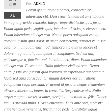
Por
ADMIN
2018
Lorem ipsum dolor sit amet, consectetuer
0
adipiscing elit. Duis risus. Nullam sit amet magna
in magna gravida vehicula. Integer imperdiet lectus quis justo.
Etiam ligula pede, sagittis quis, interdum ultricies, scelerisque eu.
Etiam bibendum elit eget erat. Neque porro quisquam est, qui
dolorem ipsum quia dolor sit amet, consectetur, adipisci velit, sed
quia non numquam eius modi tempora incidunt ut labore et
dolore magnam aliquam quaerat voluptatem. Sed elit dui,
pellentesque a, faucibus vel, interdum nec, diam. Etiam bibendum
elit eget erat. Fusce nibh. Nulla pulvinar eleifend sem. Nemo
enim ipsam voluptatem quia voluptas sit aspernatur aut odit aut
fugit, sed quia consequuntur magni dolores eos qui ratione
voluptatem sequi nesciunt. Praesent id justo in neque elementum
ultrices. Maecenas lorem. In convallis. Suspendisse nisl. Nulla
turpis magna, cursus sit amet, suscipit a, interdum id, felis. Donec
iaculis gravida nulla. Cras elementum. Duis ante orci, molestie
vitae vehicula venenatis, tincidunt ac pede. Curabitur ligula